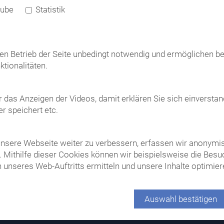
ube
Statistik
*
Sicherheitsabfrage
den Betrieb der Seite unbedingt notwendig und ermöglichen b
ktionalitäten.
 das Anzeigen der Videos, damit erklären Sie sich einversta
Bitte geben Sie das Ergebnis
r speichert etc.
Hiermit akzeptiere ich die
AG
sere Webseite weiter zu verbessern, erfassen wir anonymisi
Ja, ich akzeptiere
. Mithilfe dieser Cookies können wir beispielsweise die Bes
 unseres Web-Auftritts ermitteln und unsere Inhalte optimier
Auswahl bestätigen